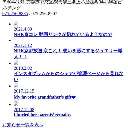
〒604-8103
京都市中京区柳馬場三条上ル油屋町94-1
絆屋ビ
ルヂング
075-256-8885
/
075-256-8507
2021.4.09
NHK京コレ 動画リンクが切れているようなので
2021.1.12
NHK京都放送 京これ！ 想いを形にするジュエリー職
人！！
2018.2.02
インスタグラムからのシェアが管理ページから見れな
い
2017.12.15
My favorite grandfather’s gift❤️
2017.12.08
I buried her parents’ remains
お知らせ一覧を表示