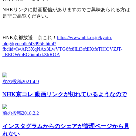
NHKリンクに動画配信がありますのでご興味あられる方は
是非ご高覧ください。
HNK京都放送 京これ！
https://www.nhk.or.jp/kyoto-
blog/kyocolle/439956.html?
fbclid=IwAR3XqNAx3LwVTG6fc8ILi3rfdIXtfeTlHQVZJT-
_EEOWrbEG6umlxkZkROA
次の投稿
2021.4.9
NHK京コレ 動画リンクが切れているようなので
前の投稿
2018.2.2
インスタグラムからのシェアが管理ページから見
れない