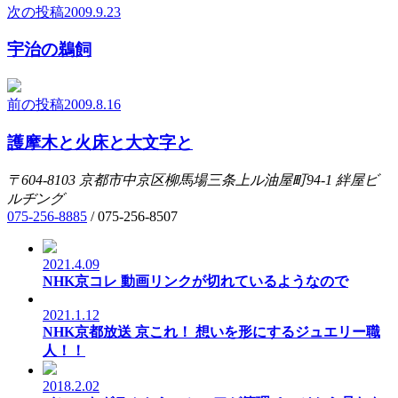
次の投稿
2009.9.23
宇治の鵜飼
前の投稿
2009.8.16
護摩木と火床と大文字と
〒604-8103
京都市中京区柳馬場三条上ル油屋町94-1
絆屋ビ
ルヂング
075-256-8885
/
075-256-8507
2021.4.09
NHK京コレ 動画リンクが切れているようなので
2021.1.12
NHK京都放送 京これ！ 想いを形にするジュエリー職
人！！
2018.2.02