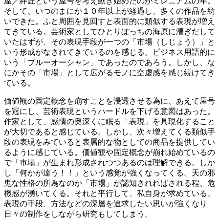
屋／絆匠という屋号を考え動き始めたのがミレニアムの年。
そして、いつのまにか１０年以上が経過し、多くの作品を紡
いできた。ふと周囲を見回すと表面的に類似する表現が増え
てきている。芸術家としてひとりぼっちの海原に漕ぎだして
いたはずが、その表現手段が一つの「市場（しじょう）」と
いう形成がなされてきているのを感じる。ビジネス用語的に
いう「ブルーオーシャン」であったのであろう。しかし、な
にかその「市場」として広がるモノに空虚感を感じ続けてき
ている。
価値観の固定概念を崩すことを浸透させる為に、あえて屋号
を冠にし、芸術表現というハードルを下げる意図はあった。
作家として、感情の奥深くに眠る「表現」を具現化すること
が大切であると感じている。しかし、次々増えてくる類似手
段の表現をみていると表層的な物としての商品を提供してい
るように感じている。価値観や固定概念が崩れ始めているの
で「市場」が生まれ形成されつつあるのは理解できる。しか
し「何かが違う！！」という感覚が強くなってくる。天の邪
鬼な性格の所為なのか「市場」が認知されればされる程、危
機感が湧いてくる。それと平行して、私自身が求めている、
表現の手段、方法などの深層を追求したい思いが強くなり
日々の制作をしながら研究もしてしまう。