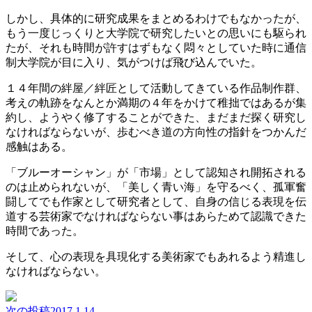
しかし、具体的に研究成果をまとめるわけでもなかったが、
もう一度じっくりと大学院で研究したいとの思いにも駆られ
たが、それも時間が許すはずもなく悶々としていた時に通信
制大学院が目に入り、気がつけば飛び込んでいた。
１４年間の絆屋／絆匠として活動してきている作品制作群、
考えの軌跡をなんとか満期の４年をかけて稚拙ではあるが集
約し、ようやく修了することができた、まだまだ探く研究し
なければならないが、歩むべき道の方向性の指針をつかんだ
感触はある。
「ブルーオーシャン」が「市場」として認知され開拓される
のは止められないが、「美しく青い海」を守るべく、孤軍奮
闘してでも作家として研究者として、自身の信じる表現を伝
道する芸術家でなければならない事はあらためて認識できた
時間であった。
そして、心の表現を具現化する美術家でもあれるよう精進し
なければならない。
次の投稿
2017.1.14