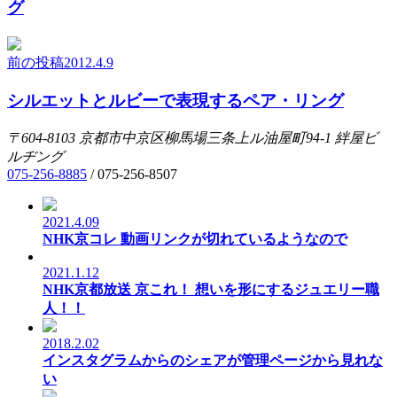
グ
前の投稿
2012.4.9
シルエットとルビーで表現するペア・リング
〒604-8103
京都市中京区柳馬場三条上ル油屋町94-1
絆屋ビ
ルヂング
075-256-8885
/
075-256-8507
2021.4.09
NHK京コレ 動画リンクが切れているようなので
2021.1.12
NHK京都放送 京これ！ 想いを形にするジュエリー職
人！！
2018.2.02
インスタグラムからのシェアが管理ページから見れな
い