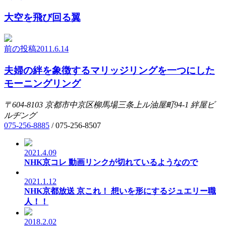
大空を飛び回る翼
前の投稿
2011.6.14
夫婦の絆を象徴するマリッジリングを一つにした
モーニングリング
〒604-8103
京都市中京区柳馬場三条上ル油屋町94-1
絆屋ビ
ルヂング
075-256-8885
/
075-256-8507
2021.4.09
NHK京コレ 動画リンクが切れているようなので
2021.1.12
NHK京都放送 京これ！ 想いを形にするジュエリー職
人！！
2018.2.02