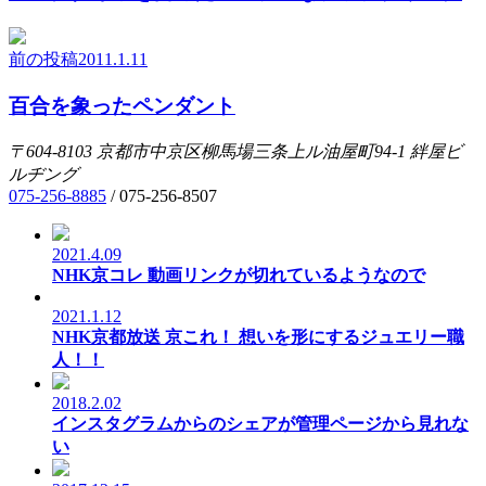
前の投稿
2011.1.11
百合を象ったペンダント
〒604-8103
京都市中京区柳馬場三条上ル油屋町94-1
絆屋ビ
ルヂング
075-256-8885
/
075-256-8507
2021.4.09
NHK京コレ 動画リンクが切れているようなので
2021.1.12
NHK京都放送 京これ！ 想いを形にするジュエリー職
人！！
2018.2.02
インスタグラムからのシェアが管理ページから見れな
い