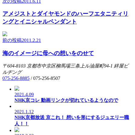
次の投稿
2011.6.11
アメジストとダイヤモンドのハーフエタニティリ
ングとイニシャルペンダント
前の投稿
2011.2.21
海のイメージに母への想いをのせて
〒604-8103
京都市中京区柳馬場三条上ル油屋町94-1
絆屋ビ
ルヂング
075-256-8885
/
075-256-8507
2021.4.09
NHK京コレ 動画リンクが切れているようなので
2021.1.12
NHK京都放送 京これ！ 想いを形にするジュエリー職
人！！