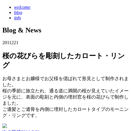
welcome
blog
info
Blog & News
2011
2
21
桜の花びらを彫刻したカロート・リン
グ
お母さまとお嬢様でお父様を偲ばれて形見として制作されま
した。
桜の季節に旅立たれ、通る道に満開の桜が見えていたイメー
ジを元に、表面の彫刻と内側の埋封窓を桜の花びらで制作し
ました。
ご遺髪とご遺骨を内側に埋封したカロートタイプのモーニン
グ・リングです。