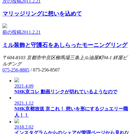
次の投稿
2011.2.21
マリッジリングに想いを込めて
前の投稿
2011.2.21
ミル装飾と守護石をあしらったモーニングリング
〒604-8103
京都市中京区柳馬場三条上ル油屋町94-1
絆屋ビ
ルヂング
075-256-8885
/
075-256-8507
2021.4.09
NHK京コレ 動画リンクが切れているようなので
2021.1.12
NHK京都放送 京これ！ 想いを形にするジュエリー職
人！！
2018.2.02
インスタグラムからのシェアが管理ページから見れな